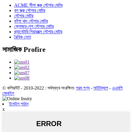
ACME সীসা স্ক্রু স্টেপার মোটর
বল স্ক্রু স্টেপার মোটর
স্টেপার মোটর
ফাঁপা খাদ স্টেপার মোটর
ক্লোজড-লুপ স্টেপার মোটর
প্ল্যানেটারি গিয়ারবক্স স্টেপার মোটর
রৈখিক নেতা
সামাজিক Profire
© কপিরাইট - 2010-2022 : সর্বস্বত্ব সংরক্ষিত৷
গরম পণ্য
-
সাইটম্যাপ
-
এএমপি
মোবাইল
ইমেইল পাঠান
x