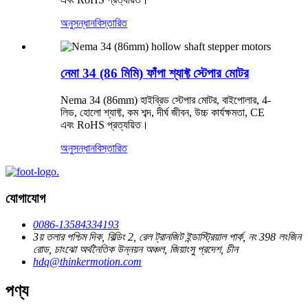
অনুসন্ধান
বিস্তারিত
নেমা 34 (86 মিমি) ফাঁপা শ্যাফ্ট স্টেপার মোটর
Nema 34 (86mm) হাইব্রিড স্টেপার মোটর, বাইপোলার, 4-
লিড, হোলো শ্যাফ্ট, কম শব্দ, দীর্ঘ জীবন, উচ্চ কার্যক্ষমতা, CE
এবং RoHS প্রত্যয়িত।
অনুসন্ধান
বিস্তারিত
যোগাযোগ
0086-13584334193
3য় তলার পশ্চিম দিক, বিল্ডিং 2, রেল ট্রানজিট ইন্ডাস্ট্রিয়াল পার্ক, নং 398 লংজিন
রোড, চাংঝো অর্থনৈতিক উন্নয়ন অঞ্চল, জিয়াংসু প্রদেশ, চীন
hdq@thinkermotion.com
পণ্য